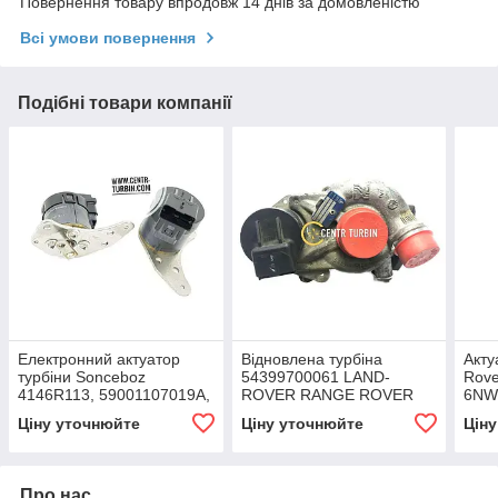
Повернення товару впродовж 14 днів за домовленістю
Всі умови повернення
Подібні товари компанії
Електронний актуатор
Відновлена турбіна
Акту
турбіни Sonceboz
54399700061 LAND-
Rove
4146R113, 59001107019A,
ROVER RANGE ROVER
6NW0
Land Rover Discovery,
3.6L, TDV8, 272 HP
072
Ціну уточнюйте
Ціну уточнюйте
Цін
Range Rover Sport 2.7D
BH1
6K6
CB
Про нас