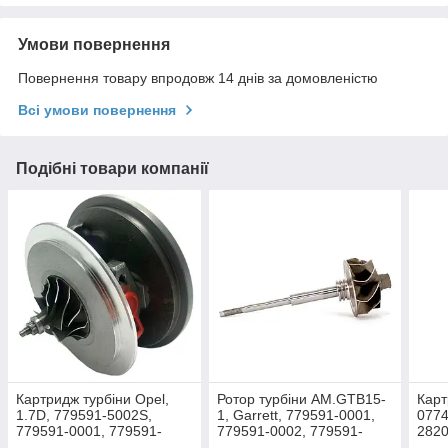
Умови повернення
Повернення товару впродовж 14 днів за домовленістю
Всі умови повернення
Подібні товари компанії
Картридж турбіни Opel,
Ротор турбіни AM.GTB15-
Карт
1.7D, 779591-5002S,
1, Garrett, 779591-0001,
0774
779591-0001, 779591-
779591-0002, 779591-
2820
0002, 779591-0004,
0004
R41E