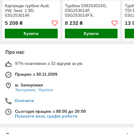
Картридж турбіни Audi,
Турбіна 038253014G,
Турб
VW, Seat, 1.9D,
03G253014F,
TDI 
03G253014F,
03G253014FX,
03G
03G253014FX,
038253056G, 038253016K,
03G
5 208
8 232
13 
₴
₴
038253056G, 038253016K,
038253016R, 038253010D,
0382
038253016R
038253056E VW 1.9D
038
Купити
Купити
Про нас
97% позитивних з 32 відгуків за рік
Працює з 30.11.2009
м. Запоріжжя
Запоріжжя, Україна
Контакти
Сьогодні працює з 08:00 до 20:00
Показати весь графік роботи