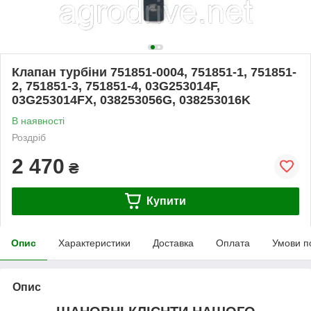
Клапан турбіни 751851-0004, 751851-1, 751851-
2, 751851-3, 751851-4, 03G253014F,
03G253014FX, 038253056G, 038253016K
В наявності
Роздріб
2 470
₴
Купити
Опис
Характеристики
Доставка
Оплата
Умови п
Опис