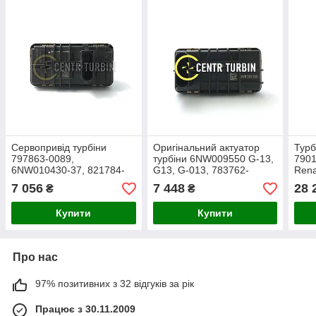
Сервопривід турбіни
Оригінальний актуатор
Турб
797863-0089,
турбіни 6NW009550 G-13,
7901
6NW010430-37, 821784-
G13, G-013, 783762-
Rena
5002S, 821784-0002,
5002S, 783762-0002,
150
7 056
7 448
28 
₴
₴
821784-2
783762-2
8200
1441
Купити
Купити
Про нас
97% позитивних з 32 відгуків за рік
Працює з 30.11.2009