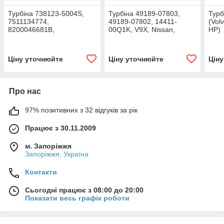
Турбіна 738123-5004S,
Турбіна 49189-07803,
Турб
7511134774,
49189-07802, 14411-
(Vol
8200046681B,
00Q1K, V9X, Nissan,
HP)
8200046681A (Volvo-PKW
Renault, 3.0 dCi
V40 1.9 D 7898 HP)
Ціну уточнюйте
Ціну уточнюйте
Цін
Про нас
97% позитивних з 32 відгуків за рік
Працює з 30.11.2009
м. Запоріжжя
Запоріжжя, Україна
Контакти
Сьогодні працює з 08:00 до 20:00
Показати весь графік роботи