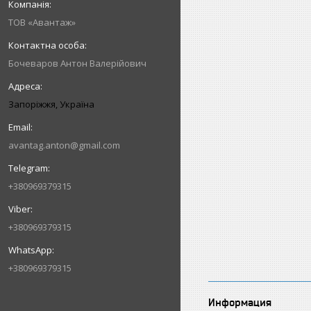
ТОВ «Авантаж»
Бочеваров Антон Валерійович
Запоріжжя, Україна
avantag.anton@gmail.com
+380969379315
+380969379315
+380969379315
Информация