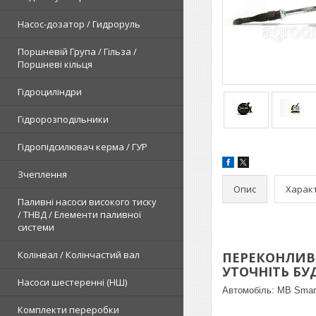
Насос-дозатор / Гидроруль
Поршневій Група / Гільза /
Поршневі кільця
Гідроциліндри
Гідророзподільники
Гідропідсилювач керма / ГУР
Зчеплення
Опис
Харак
Паливні насоси високого тиску
/ ТНВД / Елементи паливної
системи
Колінвал / Колінчастий вал
ПЕРЕКОНЛИВЕ
УТОЧНІТЬ БУДЬ
Насоси шестеренні (НШ)
Автомобіль:
MB Smart
Комплекти переробки