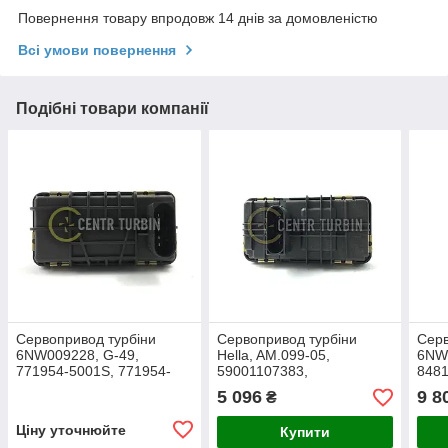
Повернення товару впродовж 14 днів за домовленістю
Всі умови повернення
Подібні товари компанії
Сервопривод турбіни
Сервопривод турбіни
Серв
6NW009228, G-49,
Hella, AM.099-05,
6NW0
771954-5001S, 771954-
59001107383,
8481
0001, 771954-1, 771954-
59001107236,
5002
5 096
9 8
₴
5002S, 771954-0002,
6NW010099-05,
8481
771954-2
54409700026
84
Ціну уточнюйте
Купити