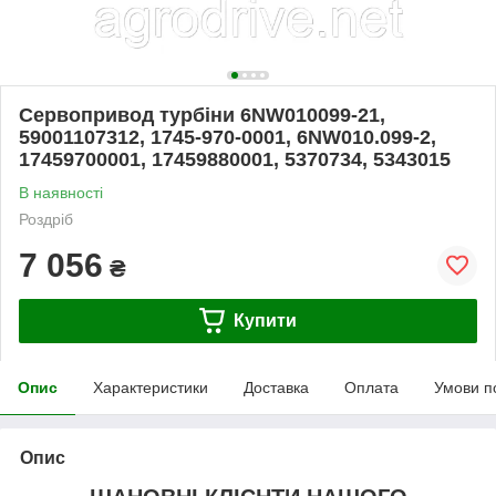
Сервопривод турбіни 6NW010099-21,
59001107312, 1745-970-0001, 6NW010.099-2,
17459700001, 17459880001, 5370734, 5343015
В наявності
Роздріб
7 056
₴
Купити
Опис
Характеристики
Доставка
Оплата
Умови п
Опис