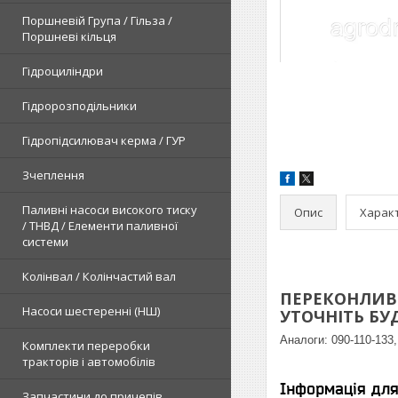
Поршневій Група / Гільза /
Поршневі кільця
Гідроциліндри
Гідророзподільники
Гідропідсилювач керма / ГУР
Зчеплення
Паливні насоси високого тиску
Опис
Харак
/ ТНВД / Елементи паливної
системи
Колінвал / Колінчастий вал
ПЕРЕКОНЛИВЕ
Насоси шестеренні (НШ)
УТОЧНІТЬ БУДЬ
Аналоги:
090-110-133
Комплекти переробки
тракторів і автомобілів
Інформація дл
Запчастини до причепів