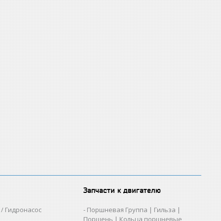
Запчасти к двигателю
/ Гидронасос
Поршневая Группа | Гильза |
Поршень | Кольца поршневые