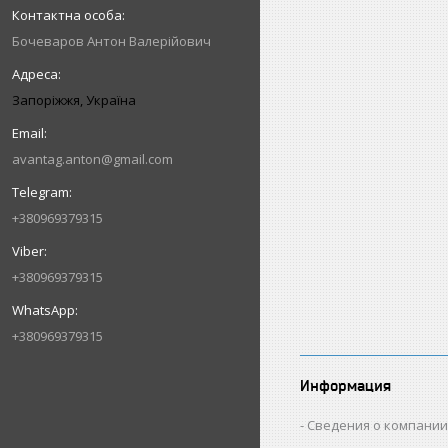
Бочеваров Антон Валерійович
Запоріжжя, Україна
avantag.anton@gmail.com
+380969379315
+380969379315
+380969379315
Информация
Сведения о компани