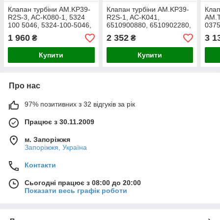
Клапан турбіни AM.KP39-
Клапан турбіни AM.KP39-
Клап
R2S-3, AC-K080-1, 5324
R2S-1, AC-K041,
AM.T
100 5046, 5324-100-5046,
6510900880, 6510902280,
0375
53241005046, 5439 101
6510904780, 6510904880,
0375
1 960
2 352
3 1
₴
₴
4712, 5439 101 6368
6510905280
9671
AV6
Купити
Купити
6K6
Про нас
97% позитивних з 32 відгуків за рік
Працює з 30.11.2009
м. Запоріжжя
Запоріжжя, Україна
Контакти
Сьогодні працює з 08:00 до 20:00
Показати весь графік роботи