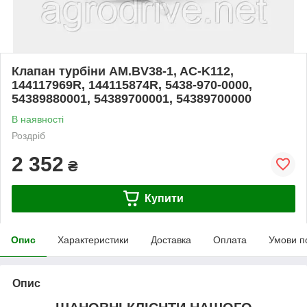
Клапан турбіни AM.BV38-1, AC-K112,
144117969R, 144115874R, 5438-970-0000,
54389880001, 54389700001, 54389700000
В наявності
Роздріб
2 352
₴
Купити
Опис
Характеристики
Доставка
Оплата
Умови п
Опис