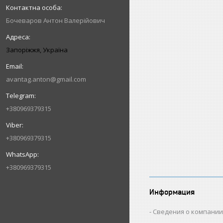
Бочеваров Антон Валерійович
Запоріжжя, Україна
avantag.anton@gmail.com
+380969379315
+380969379315
+380969379315
Информация
Сведения о компани