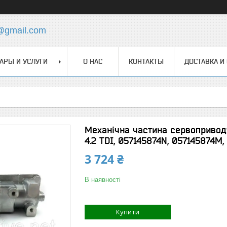
@gmail.com
АРЫ И УСЛУГИ
О НАС
КОНТАКТЫ
ДОСТАВКА И
Механічна частина сервоприводу
4.2 TDI, 057145874N, 057145874M,
3 724 ₴
В наявності
Купити