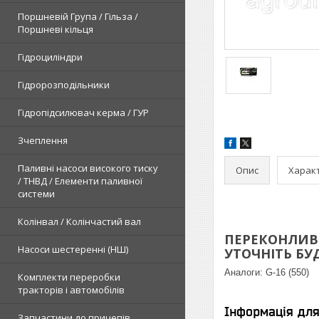
Поршневій Група / Гільза /
Поршневі кільця
Гідроциліндри
Гідророзподільники
Гідропідсилювач керма / ГУР
Зчеплення
Паливні насоси високого тиску
Опис
Харак
/ ТНВД / Елементи паливної
системи
Колінвал / Колінчастий вал
ПЕРЕКОНЛИВЕ
Насоси шестеренні (НШ)
УТОЧНІТЬ БУДЬ
Аналоги:
G-16 (550)
Комплекти переробки
тракторів і автомобілів
Інформація дл
Запчастини до причепів