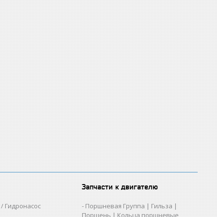
Запчасти к двигателю
/ Гидронасос
Поршневая Группа | Гильза |
Поршень | Кольца поршневые