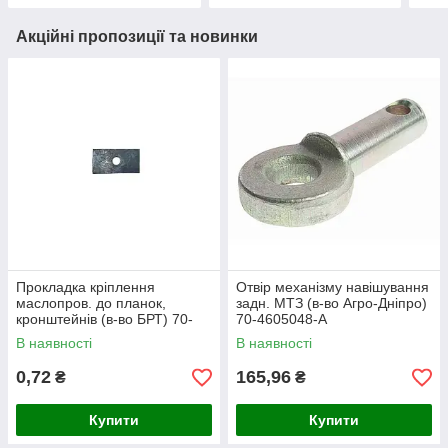
Акційні пропозиції та новинки
Прокладка кріплення
Отвір механізму навішування
маслопров. до планок,
задн. МТЗ (в-во Агро-Дніпро)
кронштейнів (в-во БРТ) 70-
70-4605048-А
4607158
В наявності
В наявності
0,72
165,96
₴
₴
Купити
Купити