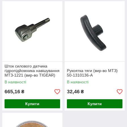
Шток силового датчика
гідропідйомника навішування
Рукоятка тяги (вир-во МТЗ)
МТЗ-1221 (вир-во TIGEAR)
50-1310136-А
820-4635021
В наявності
В наявності
665,16
32,46
₴
₴
Купити
Купити