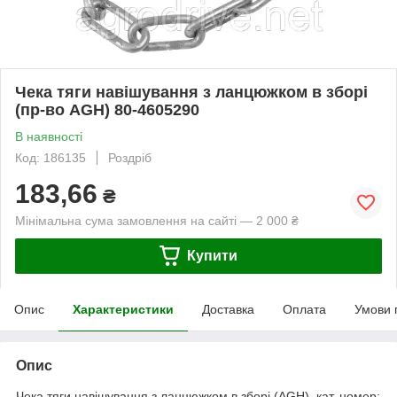
Чека тяги навішування з ланцюжком в зборі
(пр-во AGH) 80-4605290
В наявності
Код: 186135
Роздріб
183,66
₴
Мінімальна сума замовлення на сайті — 2 000 ₴
Купити
Опис
Характеристики
Доставка
Оплата
Умови 
Опис
Чека тяги навішування з ланцюжком в зборі (AGH), кат. номер: