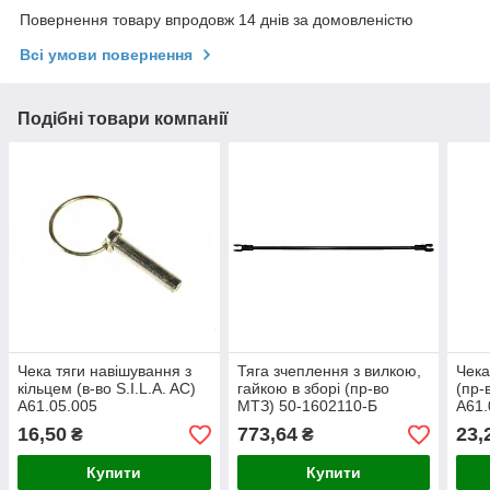
Повернення товару впродовж 14 днів за домовленістю
Всі умови повернення
Подібні товари компанії
Чека тяги навішування з
Тяга зчеплення з вилкою,
Чека
кільцем (в-во S.I.L.A. AC)
гайкою в зборі (пр-во
(пр-
А61.05.005
МТЗ) 50-1602110-Б
А61.
16,50
773,64
23,
₴
₴
Купити
Купити