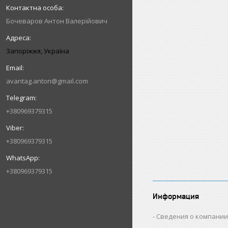
Бочеваров Антон Валерійович
Запоріжжя, Україна
avantag.anton@gmail.com
+380969379315
+380969379315
+380969379315
Информация
Сведения о компани