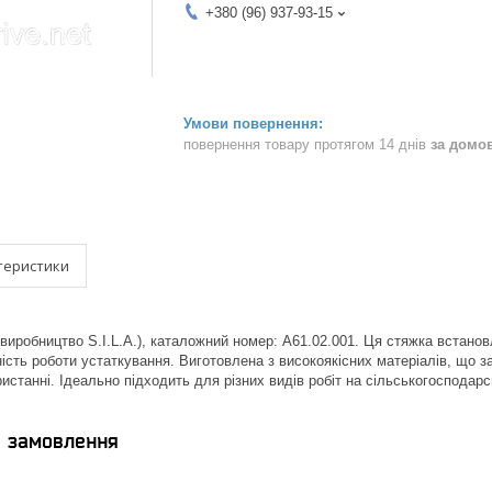
+380 (96) 937-93-15
повернення товару протягом 14 днів
за домо
теристики
виробництво S.I.L.A.), каталожний номер: А61.02.001. Ця стяжка встано
ність роботи устаткування. Виготовлена з високоякісних матеріалів, що за
ристанні. Ідеально підходить для різних видів робіт на сільськогосподар
я замовлення