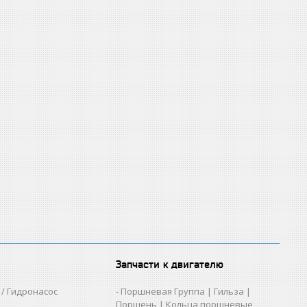
Запчасти к двигателю
/ Гидронасос
Поршневая Группа | Гильза |
Поршень | Кольца поршневые