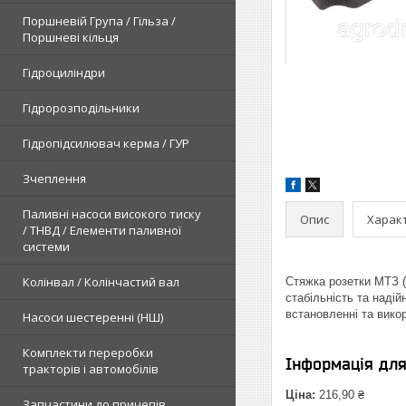
Поршневій Група / Гільза /
Поршневі кільця
Гідроциліндри
Гідророзподільники
Гідропідсилювач керма / ГУР
Зчеплення
Паливні насоси високого тиску
Опис
Харак
/ ТНВД / Елементи паливної
системи
Колінвал / Колінчастий вал
Стяжка розетки МТЗ (
стабільність та надій
встановленні та вико
Насоси шестеренні (НШ)
Комплекти переробки
Інформація дл
тракторів і автомобілів
Ціна:
216,90 ₴
Запчастини до причепів