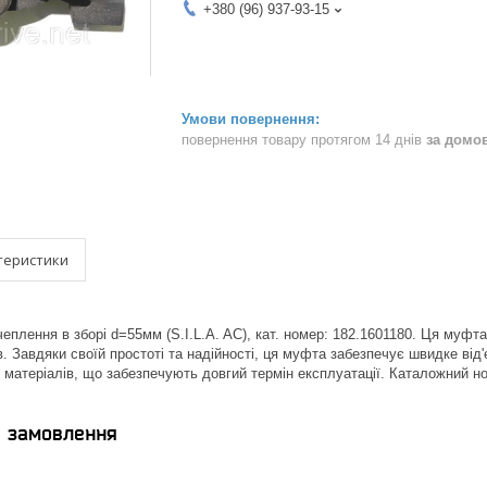
+380 (96) 937-93-15
повернення товару протягом 14 днів
за домо
теристики
плення в зборі d=55мм (S.I.L.A. AC), кат. номер: 182.1601180. Ця муфт
. Завдяки своїй простоті та надійності, ця муфта забезпечує швидке від'
х матеріалів, що забезпечують довгий термін експлуатації. Каталожний но
я замовлення