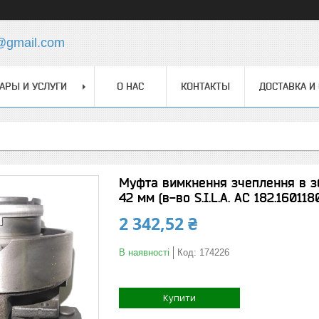
@gmail.com
АРЫ И УСЛУГИ
О НАС
КОНТАКТЫ
ДОСТАВКА И
Муфта вимкнення зчеплення в збо
42 мм (в-во S.I.L.A. AC 182.160118
2 342,52 ₴
В наявності
Код:
174226
Купити