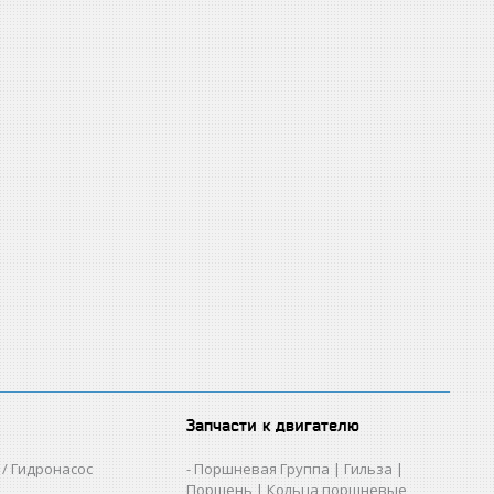
Запчасти к двигателю
/ Гидронасос
Поршневая Группа | Гильза |
Поршень | Кольца поршневые