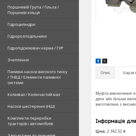
Поршневій Група / Гільза /
Поршневі кільця
Гідроциліндри
Гідророзподільники
Гідропідсилювач керма / ГУР
Зчеплення
Паливні насоси високого тиску
Опис
Харак
/ ТНВД / Елементи паливної
системи
Муфта виключення зче
Колінвал / Колінчастий вал
двох або більше валів
виготовлена з якісни
Насоси шестеренні (НШ)
Комплекти переробки
Інформація дл
тракторів і автомобілів
Ціна:
2 342,52 ₴
Запчастини до причепів