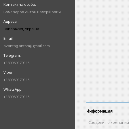
Бочеваров Антон Валерійович
Запоріжжя, Україна
avantag.anton@gmail.com
+380969379315
+380969379315
+380969379315
Информация
Сведения о компани