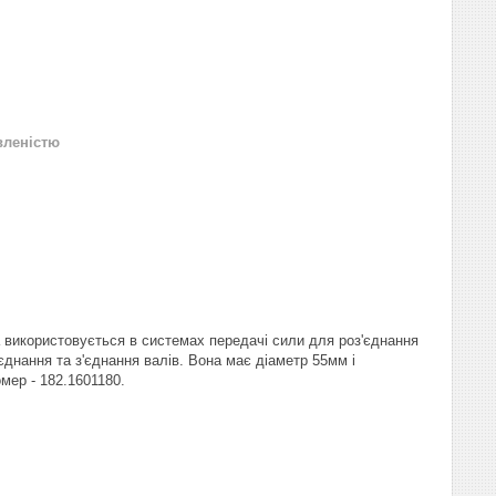
вленістю
а використовується в системах передачі сили для роз'єднання
єднання та з'єднання валів. Вона має діаметр 55мм і
мер - 182.1601180.