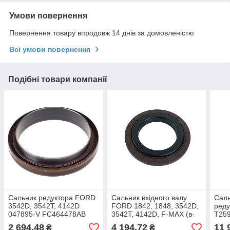
Умови повернення
Повернення товару впродовж 14 днів за домовленістю
Всі умови повернення
Подібні товари компанії
Сальник редуктора FORD
Сальник вхідного валу
Саль
3542D, 3542T, 4142D
FORD 1842, 1848, 3542D,
реду
047895-V FC464478AB
3542T, 4142D, F-MAX (в-
T25
во Туреччина) FC46 4231
2 694,48
4 194,72
11 
₴
₴