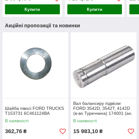
BA FC464231BA
Купити
Купити
Акційні пропозиції та новинки
Вал балансиру підвіски
Шайба півосі FORD TRUCKS
FORD 3542D, 3542T, 4142D
T153731 6C461124BA
(в-во Туреччина) 174001 (ан.
T223203) 9C465B824AB
В наявності
В наявності
362,76
15 983,10
₴
₴