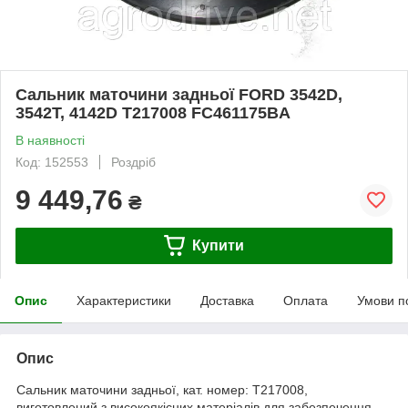
Сальник маточини задньої FORD 3542D,
3542T, 4142D T217008 FC461175BA
В наявності
Код: 152553
Роздріб
9 449,76
₴
Купити
Опис
Характеристики
Доставка
Оплата
Умови п
Опис
Сальник маточини задньої, кат. номер: T217008,
виготовлений з високоякісних матеріалів для забезпечення