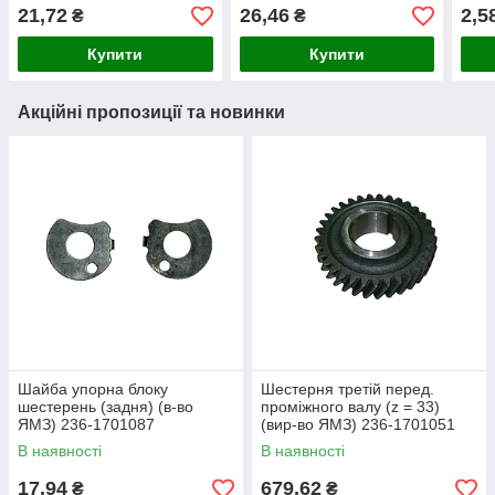
21,72
26,46
2,5
₴
₴
Купити
Купити
Акційні пропозиції та новинки
Шайба упорна блоку
Шестерня третій перед.
шестерень (задня) (в-во
проміжного валу (z = 33)
ЯМЗ) 236-1701087
(вир-во ЯМЗ) 236-1701051
В наявності
В наявності
17,94
679,62
₴
₴