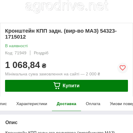
Кронштейн КПП задн. (вир-во МАЗ) 54323-
1715012
В наявності
Код: 71949
Роздріб
1 068,84
₴
Мінімальна сума замовлення на сайті — 2 000 ₴
Купити
пис
Характеристики
Доставка
Оплата
Умови пове
Опис
Кронштейн КПП заднього редуктора (виробництво МАЗ),