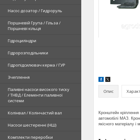
Насос-дозатор / Гидроруль
Поршневій Група / Гільза /
Поршневі кільця
Гідроциліндри
Гідророзподільники
Гідропідсилювач керма / ГУР
Зчеплення
Паливні насоси високого тиску
Опис
Харак
/ ТНВД / Елементи паливної
системи
Колінвал / Колінчастий вал
Кронштейн кріплення 
автомобілі МАЗ. Кронш
якісного матеріалу і 
Насоси шестеренні (НШ)
Комплекти переробки