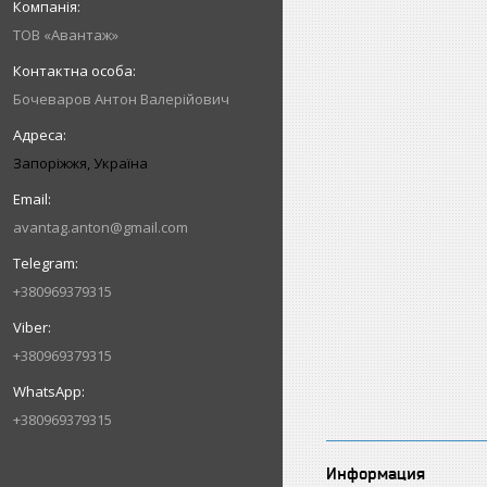
ТОВ «Авантаж»
Бочеваров Антон Валерійович
Запоріжжя, Україна
avantag.anton@gmail.com
+380969379315
+380969379315
+380969379315
Информация