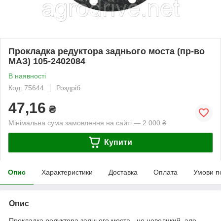
Прокладка редуктора заднього моста (пр-во
МАЗ) 105-2402084
В наявності
Код: 75644
Роздріб
47,16
₴
Мінімальна сума замовлення на сайті — 2 000 ₴
Купити
Опис
Характеристики
Доставка
Оплата
Умови п
Опис
Прокладка редуктора заднього моста - це невеликий, але