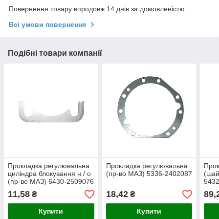
Повернення товару впродовж 14 днів за домовленістю
Всі умови повернення
Подібні товари компанії
Прокладка регулювальна
Прокладка регулювальна
Прок
циліндра блокування н / о
(пр-во МАЗ) 5336-2402087
(шай
(пр-во МАЗ) 6430-2509076
543
11,58
18,42
89,
₴
₴
Купити
Купити