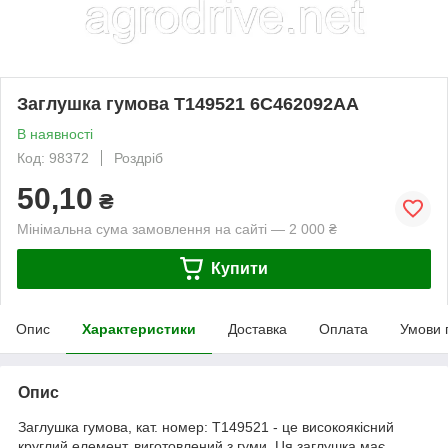
Заглушка гумова T149521 6C462092AA
В наявності
Код: 98372
Роздріб
50,10
₴
Мінімальна сума замовлення на сайті — 2 000 ₴
Купити
Опис
Характеристики
Доставка
Оплата
Умови 
Опис
Заглушка гумова, кат. номер: T149521 - це високоякісний
круглий елемент, виготовлений з гуми. Ця заглушка має