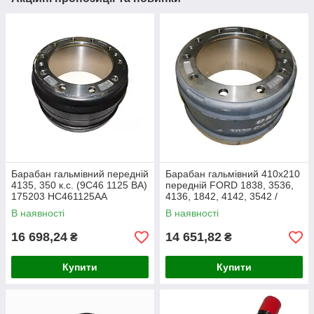
Барабан гальмівний передній
Барабан гальмівний 410x210
4135, 350 к.с. (9C46 1125 BA)
передній FORD 1838, 3536,
175203 HC461125AA
4136, 1842, 4142, 3542 /
EK.040.12 / 9C461125A
В наявності
В наявності
9C461125AD
16 698,24
14 651,82
₴
₴
Купити
Купити