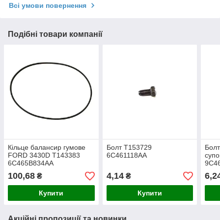
Всі умови повернення
Подібні товари компанії
Кільце балансир гумове
Болт T153729
Болт
FORD 3430D T143383
6C461118AA
супо
6C465B834AA
9C4
100,68
4,14
6,2
₴
₴
Купити
Купити
Акційні пропозиції та новинки