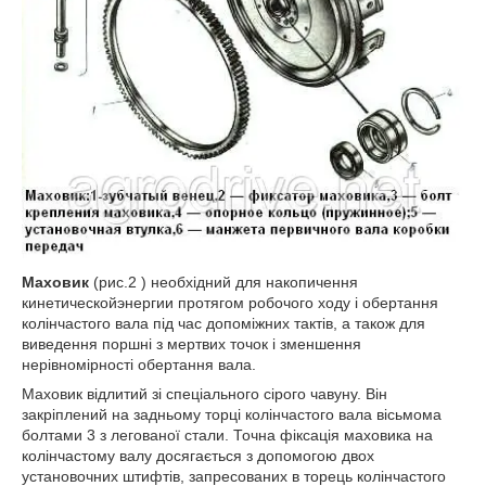
Маховик
(рис.2 ) необхідний для накопичення
кинетическойэнергии протягом робочого ходу і обертання
колінчастого вала під час допоміжних тактів, а також для
виведення поршні з мертвих точок і зменшення
нерівномірності обертання вала.
Маховик відлитий зі спеціального сірого чавуну. Він
закріплений на задньому торці колінчастого вала вісьмома
болтами 3 з легованої стали. Точна фіксація маховика на
колінчастому валу досягається з допомогою двох
установочних штифтів, запресованих в торець колінчастого