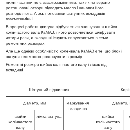
нижні частини не є взаємозамінними, так як на верхніх
розташовані отвори підводять масло і канавки його
розподіляють. А ось половинки шатунних вкладишів
взаємозамінні.
В процесі роботи двигуна відбувається зношування шийок
колінчастого вала КаМАЗ, і його дозволяється шліфувати
чотири рази, а вкладиші існують випускаються в семи
ремонтних розмірах.
Але ще однією особливістю коленвала КаМАЗ є те, що блок і
шатуни теж можна розточувати в розмір.
Ремонтні розміри шийок колінчастого валу і ліжок під
вкладиші
Шатунний підшипник
Корі
діаметр, мм
маркування
діаметр,
вкладиша
шийки
ліжка шатуна
шийки
колінчастого
колінчастого
валу
валу