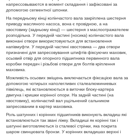
напрессовываются в момент складання і зафіксовані за
допомогою сегментної шпонки.
На передньому кінці колінчастого вала закріплена шестерня
приводу масляного насоса, вона є провідною, а на
хвостовику (задньому кінці) — шестерня з маслоотражателем
розподільна. У передній частині (носика) колінчастого вала
виконані отвори використовуються для встановлення
напівмуфти. У передній частині хвостовика — два отвори
призначені для запресовування штифтів фіксуючих маховик,
осьовий отвір для опорного підшипника первинного вала
коробки передач і різьбові отвори для болтів кріплення
маховика.
Можливість осьових зміщень виключається фіксацією вала за
допомогою чотирьох наполегливих сталеалюминиевых
півкілець, які встановлюються в виточки блоку-картера
двигуна і кришки корінної опори. На задній частині (на
хвостовику), колінчастий вал ущільнений сальником
запресованим в картер маховика.
Роль шатунних і корінних підшипників виконують вкладиш які
встановлюються так звані ліжку. Вкладиші як корінні так і
шатунні виготовляються із сталевої стрічки, яка покрита
шаром свинцювата бронзи. У корінних вкладишах верхні і