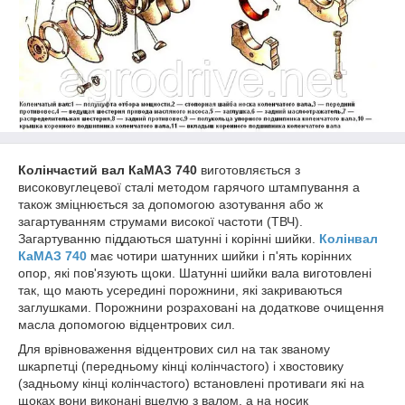
Колінчастий вал КаМАЗ 740
виготовляється з
високовуглецевої сталі методом гарячого штампування а
також зміцнюється за допомогою азотування або ж
загартуванням струмами високої частоти (ТВЧ).
Загартуванню піддаються шатунні і корінні шийки.
Колінвал
КаМАЗ 740
має чотири шатунних шийки і п'ять корінних
опор, які пов'язують щоки. Шатунні шийки вала виготовлені
так, що мають усередині порожнини, які закриваються
заглушками. Порожнини розраховані на додаткове очищення
масла допомогою відцентрових сил.
Для врівноваження відцентрових сил на так званому
шкарпетці (передньому кінці колінчастого) і хвостовику
(задньому кінці колінчастого) встановлені противаги які на
щоках вони виконані вцелую з валом, а на носик