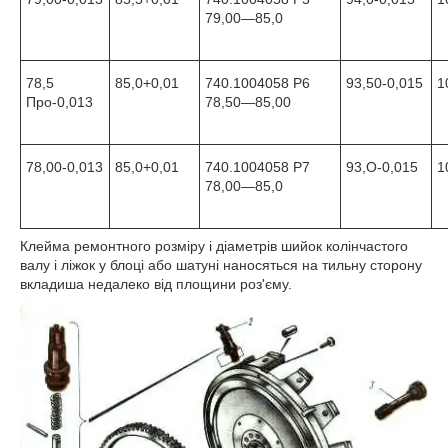
79,00—85,0
78,5
85,0
+0,01
740.1004058 Р6
93,50
-0,015
1
Про
-0,013
78,50—85,00
78,00
-0,013
85,0
+0,01
740.1004058 Р7
93,O
-0,015
1
78,00—85,0
Клейма ремонтного розміру і діаметрів шийок колінчастого
валу і ліжок у блоці або шатуні наносяться на тильну сторону
вкладиша недалеко від площини роз'єму.