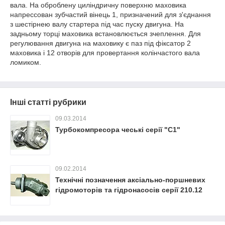
вала. На оброблену циліндричну поверхню маховика
напрессован зубчастий вінець 1, призначений для з'єднання
з шестірнею валу стартера під час пуску двигуна. На
задньому торці маховика встановлюється зчеплення. Для
регулювання двигуна на маховику є паз під фіксатор 2
маховика і 12 отворів для провертання колінчастого вала
ломиком.
Інші статті рубрики
09.03.2014
Турбокомпресора чеські серії "С1"
09.02.2014
Технічні позначення аксіально-поршневих
гідромоторів та гідронасосів серії 210.12